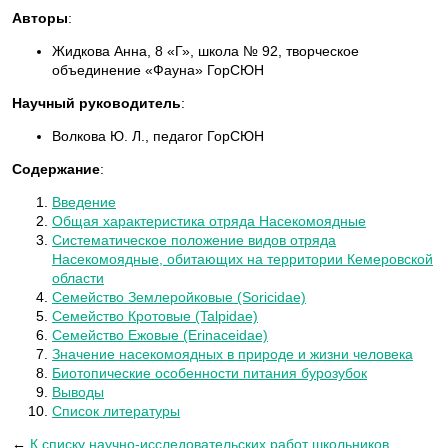
Авторы
:
Жидкова Анна, 8 «Г», школа № 92, творческое
объединение «Фауна» ГорСЮН
Научный руководитель
:
Волкова Ю. Л., педагог ГорСЮН
Содержание
:
Введение
Общая характеристика отряда Насекомоядные
Систематическое положение видов отряда
Насекомоядные, обитающих на территории Кемеровской
области
Семейство Землеройковые (Soricidae)
Семейство Кротовые (Talpidae)
Семейство Ежовые (Erinaceidae)
Значение насекомоядных в природе и жизни человека
Биотопические особенности питания бурозубок
Выводы
Список литературы
←
К списку научно-исследовательских работ школьников