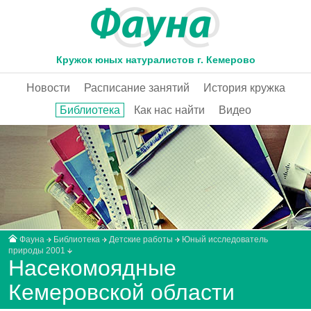
Кружок юных натуралистов г. Кемерово
Новости
Расписание занятий
История кружка
Библиотека
Как нас найти
Видео
Фауна
Библиотека
Детские работы
Юный исследователь
природы 2001
Насекомоядные
Кемеровской области