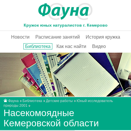
Кружок юных натуралистов г. Кемерово
Новости
Расписание занятий
История кружка
Библиотека
Как нас найти
Видео
Фауна
Библиотека
Детские работы
Юный исследователь
природы 2001
Насекомоядные
Кемеровской области