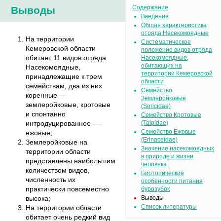
Содержание
Выводы
Введение
Общая характеристика
отряда Насекомоядные
На территории
Систематическое
Кемеровской области
положение видов отряда
обитает 11 видов отряда
Насекомоядные,
обитающих на
Насекомоядные,
территории Кемеровской
принадлежащие к трем
области
семействам, два из них
Семейство
коренные —
Землеройковые
землеройковые, кротовые
(Soricidae)
и спонтанно
Семейство Кротовые
интродуцированное —
(Talpidae)
Семейство Ежовые
ежовые;
(Erinaceidae)
Землеройковые на
Значение насекомоядных
территории области
в природе и жизни
представлены наибольшим
человека
количеством видов,
Биотопические
численность их
особенности питания
практически повсеместно
бурозубок
высока;
Выводы
Список литературы
На территории области
обитает очень редкий вид