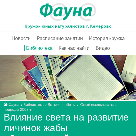
Кружок юных натуралистов г. Кемерово
Новости
Расписание занятий
История кружка
Библиотека
Как нас найти
Видео
Фауна
Библиотека
Детские работы
Юный исследователь
природы 2008
Влияние света на развитие
личинок жабы