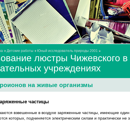
ка
Детские работы
Юный исследователь природы 2001
ование люстры Чижевского в
ательных учреждениях
эроионов на живые организмы
аряженные частицы
аются взвешенные в воздухе заряженные частицы, имеющие один 
тся которых, подчиняется электрическим силам и практически не з