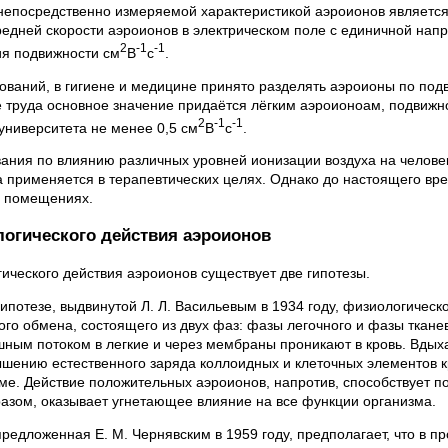
непосредственно измеряемой характеристикой аэроионов является
редней скорости аэроионов в электрическом поле с единичной нап
2
-1
-1
я подвижности см
В
с
.
ований, в гигиене и медицине принято разделять аэроионы по подв
не труда основное значение придаётся лёгким аэроионоам, подвижн
2
-1
-1
университета не менее 0,5 см
В
с
.
ания по влиянию различных уровней ионизации воздуха на человек
а применяется в терапевтических целях. Однако до настоящего вр
х помещениях.
огического действия аэроионов
ического действия аэроионов существует две гипотезы.
гипотезе, выдвинутой Л. Л. Васильевым в 1934 году, физиологичес
ого обмена, состоящего из двух фаз: фазы легочного и фазы ткане
шным потоком в легкие и через мембраны проникают в кровь. Вдых
ышению естественного заряда коллоидных и клеточных элементов к
зме. Действие положительных аэроионов, напротив, способствует 
разом, оказывает угнетающее влияние на все функции организма.
предложенная Е. М. Чернявским в 1959 году, предполагает, что в 