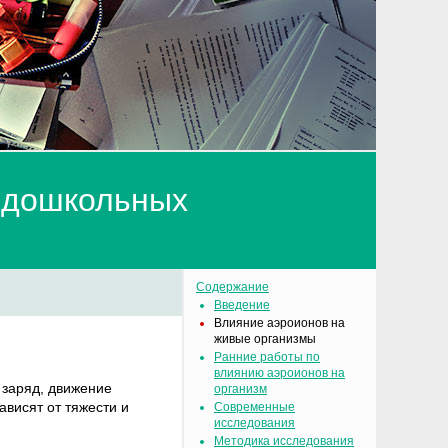
 дошкольных
Содержание
Введение
Влияние аэроионов на
живые организмы
Ранние работы по
влиянию аэроионов на
заряд, движение
организм
ависят от тяжести и
Современные
исследования
Методика исследования