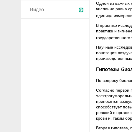
Одной из важных 
численно равна с
Видео
единица измерени
В практике исслед
практике и гигие
государственного 
Научные исследов
ионизация воздух
производственны
Гипотезы биол
По вопросу биолог
Согласно первой 
электрогуморальн
приносятся возду
способствует пов
реакций в органи
крови и, таким об
Вторая гипотеза, 