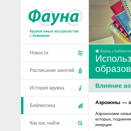
Кружок юных натуралистов
г. Кемерово
Фауна
Библиоте
Новости
Использ
образов
Расписание занятий
Влияние а
История кружка
Аэроионы — з
Библиотека
Аэроионами назыв
которых, подчиняю
Как нас найти
инерции.