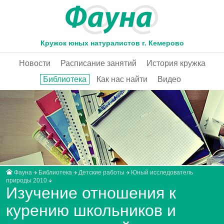
Кружок юных натуралистов г. Кемерово
Новости
Расписание занятий
История кружка
Библиотека
Как нас найти
Видео
Фауна
Библиотека
Детские работы
Юный исследователь
природы 2010
Изучение отношения к
курению школьников и