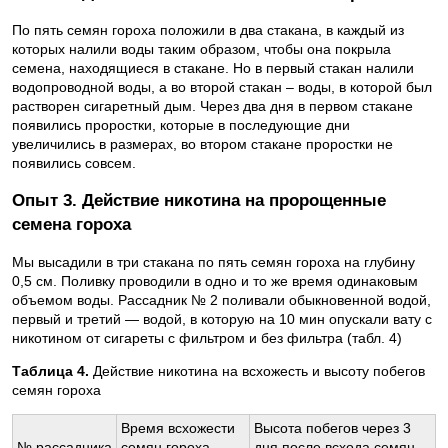
По пять семян гороха положили в два стакана, в каждый из
которых налили воды таким образом, чтобы она покрыла
семена, находящиеся в стакане. Но в первый стакан налили
водопроводной воды, а во второй стакан – воды, в которой был
растворен сигаретный дым. Через два дня в первом стакане
появились проростки, которые в последующие дни
увеличились в размерах, во втором стакане проростки не
появились совсем.
Опыт 3. Действие никотина на пророщенные
семена гороха
Мы высадили в три стакана по пять семян гороха на глубину
0,5 см. Поливку проводили в одно и то же время одинаковым
объемом воды. Рассадник № 2 поливали обыкновенной водой,
первый и третий — водой, в которую на 10 мин опускали вату с
никотином от сигареты с фильтром и без фильтра (табл. 4)
Таблица 4.
Действие никотина на всхожесть и высоту побегов
семян гороха
Время всхожести
Высота побегов через 3
№ рассадника
семян гороха,
дня после всхода семян,