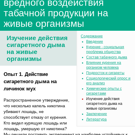
вредного воздействия
табачной продукции на
живые организмы
Содержание
Изучение действия
Введение
сигаретного дыма
Курение - социальная
на живые
проблема общества
организмы
Состав табачного дыма
Влияние курения на
организм человека
Подросток и сигареты
Опыт 1. Действие
Социологический опрос и
сигаретного дыма на
его анализ
личинок мух
Химические опыты с
сигаретами
Изучение действия
Распространенное утверждение,
сигаретного дыма на
что несколько капель никотина
живые организмы
убивают лошадь, не
Заключение
способствует отказу от курения.
Литература
Кто видел курящую лошадь или
лошадь, умершую от никотина?
Мы решили поставить эксперимент на наиболее устойчивых к