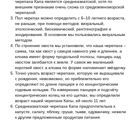
черепаха Капа является среднеазиатской, хотя по
внешним признакам очень схожа со средиземноморской
черепахой.
Пол черепах можно определить с 6–10 летнего возраста,
не раньше, при помощи методов: визуальный,
этологический, биохимический, рентгенография и
зондирование. В основном мы пользовались визуальным
методом.
По строению хвоста мы установили, что наша черепаха –
самка, так как хвост у самцов намного уже и длиннее, а
клоака имеет форму продольной полосы, панцирь над
хвостом загибается к земле. У самок же маленький
короткий хвост, а клоака по форме напоминает звёздочку.
Точно узнать возраст черепахи, которую не выращивали
с рождения, невозможно, но приблизительно его
определяют по длине панциря и по концентрическим
годовым кольцам. По измерению панциря и подсчёту
концентрических колец на его щитках, мы определили
возраст нашей черепахи Капы, ей около 11 лет.
Среднеазиатская черепаха Капа предпочтительна к
капусте, салату, яблоку, груше, тыкве, одуванчику, нежели
к другим предложенным продуктам питания.