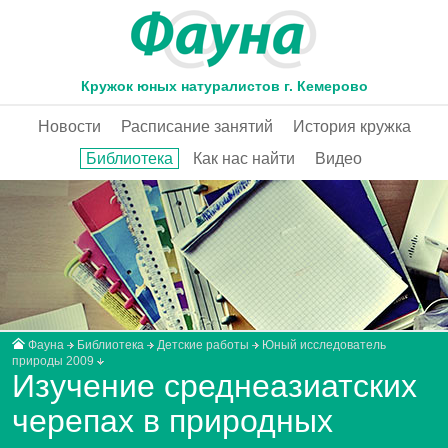
Кружок юных натуралистов г. Кемерово
Новости
Расписание занятий
История кружка
Библиотека
Как нас найти
Видео
Фауна
Библиотека
Детские работы
Юный исследователь
природы 2009
Изучение среднеазиатских
черепах в природных