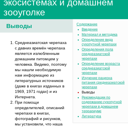
экосистемах и домашнем
зооуголке
Содержание
Выводы
Введение
Материал и методика
Определение вида
Среднеазиатская черепаха
сухопутной черепахи
с давних времён черепаха
Определения пола
является излюбленным
среднеазиатской
домашним питомцем у
черепахи
Определение возраста
человека. Видимо, поэтому
среднеазиатской
мы нашли необходимую
черепахи
нам информацию из
Изучение рациона
литературных источников
питания среднеазиатской
(даже в книгах изданных в
черепахи
1969, 1971 годах) и из
Выводы
Интернета.
Рекомендации по
При помощи
содержанию сухопутной
черепахи в домашнем
определителей, описаний
террариуме
черепахи в книгах,
Литература
фотографий и рисунков,
мы установили, что наша