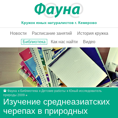
Кружок юных натуралистов г. Кемерово
Новости
Расписание занятий
История кружка
Библиотека
Как нас найти
Видео
Фауна
Библиотека
Детские работы
Юный исследователь
природы 2009
Изучение среднеазиатских
черепах в природных