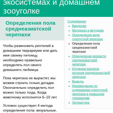
экосистемах и домашнем
зооуголке
Содержание
Определения пола
Введение
среднеазиатской
Материал и методика
черепахи
Определение вида
сухопутной черепахи
Определения пола
Чтобы размножить рептилий в
среднеазиатской
домашнем террариуме или дать
черепахи
имя своему питомцу,
Определение возраста
необходимо правильно
среднеазиатской
черепахи
определять пол своего
Изучение рациона
домашнего любимца.
питания среднеазиатской
черепахи
Пока черепаха не вырастет, мы
Выводы
можем строить только догадки.
Рекомендации по
Окончательно определить пол
содержанию сухопутной
можно только тогда, Когда
черепахи в домашнем
животному исполнится 6–10 лет.
террариуме
Литература
Условно существует 4 метода
определения пола: визуальные,