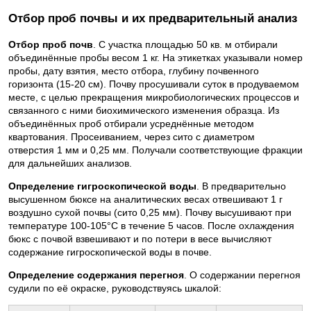
Отбор проб почвы и их предварительный анализ
Отбор проб почв
. С участка площадью 50 кв. м отбирали
объединённые пробы весом 1 кг. На этикетках указывали номер
пробы, дату взятия, место отбора, глубину почвенного
горизонта (15-20 см). Почву просушивали суток в продуваемом
месте, с целью прекращения микробиологических процессов и
связанного с ними биохимического изменения образца. Из
объединённых проб отбирали усреднённые методом
квартования. Просеиванием, через сито с диаметром
отверстия 1 мм и 0,25 мм. Получали соответствующие фракции
для дальнейших анализов.
Определение гигроскопической воды
. В предварительно
высушенном бюксе на аналитических весах отвешивают 1 г
воздушно сухой почвы (сито 0,25 мм). Почву высушивают при
температуре 100-105°C в течение 5 часов. После охлаждения
бюкс с почвой взвешивают и по потери в весе вычисляют
содержание гигроскопической воды в почве.
Определение содержания перегноя
. О содержании перегноя
судили по её окраске, руководствуясь шкалой: