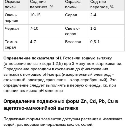
Окраска
Сод-ние
Окраска
Сод-ние
почвы
перегноя, %
почвы
перегноя, %
Очень
10-15
Серая
2-4
черная
Черная
7-10
Светло-
1-2
серая
Темно-
4-7
Белесая
0,5-1
серая
Определение показателя рН
. Готовили водную вытяжку
(отношение почвы к воде 1:2,5) при 3-минутном встряхивании.
Определение проводили в суспензии до фильтрования
вытяжки с помощью рН-метра (измерительный электрод –
стеклянный, электрод сравнения – хлор-серебрянный). Это
определение следует выполнять в первую очередь, т.к. при
стоянии величина рН меняется.
Определение подвижных форм Zn, Cd, Pb, Cu в
ацетатно-аммонийной вытяжке
Подвижные формы элементов доступны растениям извлекают
водой, растворами минеральных кислот, солей,