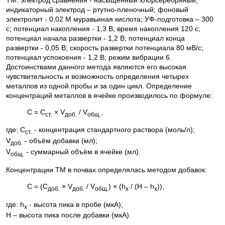
индикаторный электрод – ртутно-пленочный; фоновый
электролит - 0,02 М муравьиная кислота; УФ-подготовка – 300
с; потенциал накопления - 1,3 В; время накопления 120 с;
потенциал начала развертки - 1,2 В; потенциал конца
развертки - 0,05 В; скорость развертки потенциала 80 мВ/с;
потенциал успокоения - 1,2 В; режим вибрации 6.
Достоинствами данного метода являются его высокая
чувствительность и возможность определения четырех
металлов из одной пробы и за один цикл. Определение
концентраций металлов в ячейке производилось по формуле:
C = C
× V
/ V
,
ст.
доб.
общ.
где: С
- концентрация стандартного раствора (моль/л);
ст.
V
- объём добавки (мл);
доб.
V
- суммарный объём в ячейке (мл).
общ.
Концентрации ТМ в почвах определялась методом добавок:
С = (С
× V
/ V
) × (h
/ (H – h
)),
доб.
доб.
общ.
x
x
где: h
- высота пика в пробе (мкА);
x
H – высота пика после добавки (мкА).