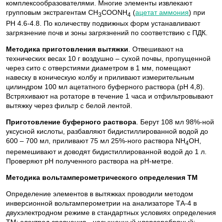
комплексообразователями. Многие элементы извлекают
групповым экстрагентам CH
COONH
(
ацетат аммония
) при
3
4
РН 4.6-4.8. По количеству подвижных форм устанавливают
загрязнение почв и зоны загрязнений по соответствию с ПДК.
Методика приготовления вытяжки
. Отвешивают на
технических весах 10 г воздушно – сухой почвы, пропущенной
через сито с отверстиями диаметром в 1 мм, помещают
навеску в коническую колбу и приливают измерительным
цилиндром 100 мл ацетатного буферного раствора (рН 4,8).
Встряхивают на ротаторе в течение 1 часа и отфильтровывают
вытяжку через фильтр с белой лентой.
Приготовление буферного раствора
. Берут 108 мл 98%-ной
уксусной кислоты, разбавляют бидистиллированной водой до
600 – 700 мл, приливают 75 мл 25%-ного раствора NН
OH,
4
перемешивают и доводят бидистиллированной водой до 1 л.
Проверяют рН полученного раствора на рН-метре.
Методика вольтамперометрического определения ТМ
Определение элементов в вытяжках проводили методом
инверсионной вольтамперометрии на анализаторе ТА-4 в
двухэлектродном режиме в стандартных условиях определения
ТМ: электрод сравнения - насыщенный хлорсеребряный;