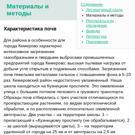
Содержание
Материалы и
Литературный обзор
методы
Материалы и методы
Результаты и их
обсуждение
Характеристика почв
Выводы
Литература
Для района в особенности для
Приложения
города Кемерово характерно
интенсивное загрязнение
газообразными и твердыми выбросами промышленных
предприятий города Кемерово; высокая пылевая нагрузка от
добычи угля открытым и подземным способами. Загрязнение
почв тяжелыми металлами сильное с повышением фона в 5-10
раз. Кемеровский район недостаточно увлажненный. Наша
школа находиться на Кузнецком проспекте. Это оживленная
улица с большим потоком легкового и грузового транспорта.
Образцы почв отбирались с трех участков отличающихся по
произрастающим растениям, по видам агротехнической
обработки, и по расположению относительно оживленной
автотрассы. Два участка – на территории школы: 1 –
прилегающий к «Кузнецкому проспекту (не обрабатывается), 2
– за школой (выращиваются цветы); 3 – на территории
удаленной от города на 25 км и от автотрассы на 2,5 км