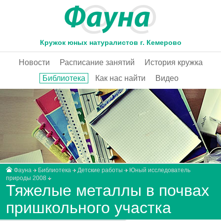
Кружок юных натуралистов г. Кемерово
Новости
Расписание занятий
История кружка
Библиотека
Как нас найти
Видео
Фауна
Библиотека
Детские работы
Юный исследователь
природы 2008
Тяжелые металлы в почвах
пришкольного участка