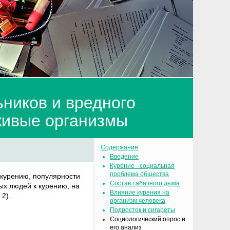
ников и вредного
живые организмы
Содержание
Введение
Курение - социальная
проблема общества
 курению, популярности
Состав табачного дыма
ых людей к курению, на
Влияние курения на
 2).
организм человека
Подросток и сигареты
Социологический опрос и
его анализ