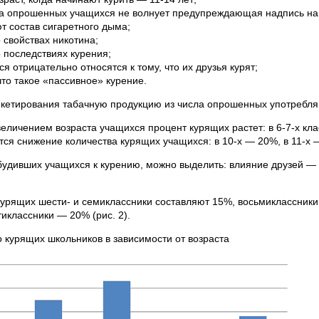
а опрошенных учащихся не волнует предупреждающая надпись на 
т состав сигаретного дыма;
 свойствах никотина;
 последствиях курения;
я отрицательно относятся к тому, что их друзья курят;
что такое «пассивное» курение.
нкетирования табачную продукцию из числа опрошенных употребля
увеличением возраста учащихся процент курящих растет: в 6-7-х кл
ся снижение количества курящих учащихся: в 10-х — 20%, в 11-х —
будивших учащихся к курению, можно выделить: влияние друзей 
курящих шести- и семиклассники составляют 15%, восьмиклассники
иклассники — 20% (рис. 2).
о курящих школьников в зависимости от возраста