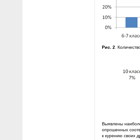
Рис. 2
. Количеств
Выявлены наиболе
опрошенных соотве
к курению своих д