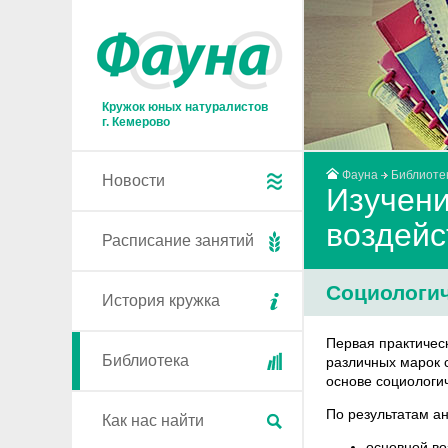
Кружок юных натуралистов
г. Кемерово
Фауна
Библиоте
Новости
Изучени
воздейс
Расписание занятий
Социологич
История кружка
Первая практичес
Библиотека
различных марок 
основе социологич
По результатам а
Как нас найти
основной во