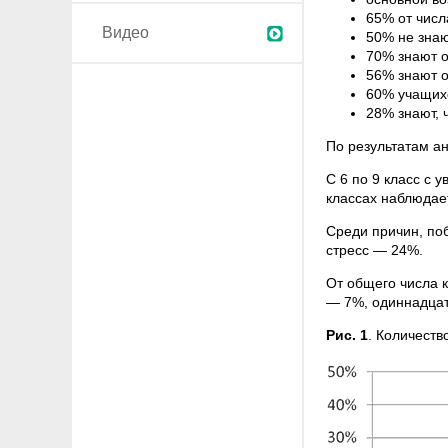
65% от числ
Видео
50% не знаю
70% знают о
56% знают о
60% учащихс
28% знают, 
По результатам а
С 6 по 9 класс с 
классах наблюдает
Среди причин, по
стресс — 24%.
От общего числа 
— 7%, одиннадцат
Рис. 1
. Количеств