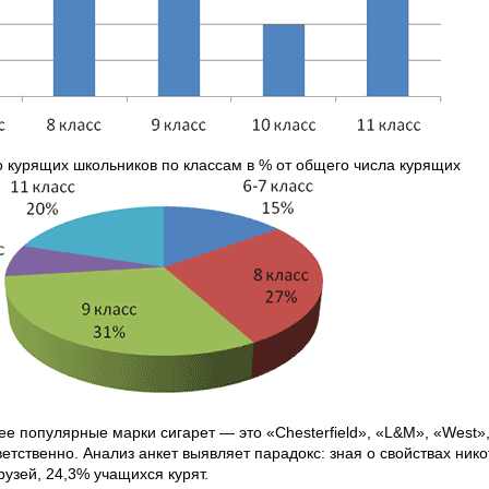
о курящих школьников по классам в % от общего числа курящих
е популярные марки сигарет — это «Chesterfield», «L&М», «West»
тственно. Анализ анкет выявляет парадокс: зная о свойствах нико
рузей, 24,3% учащихся курят.