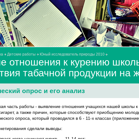
ка
Детские работы
Юный исследователь природы 2010
е отношения к курению школь
твия табачной продукции на 
еский опрос и его анализ
кая часть работы - выявление отношения учащихся нашей школы к
сигарет, а также причин, которые способствуют приобщению молод
еского опроса, который проводился в 6 - 11-х классах (приложение
нкетирования сделали выводы:
зраст, когда начинают курить — 11-14 лет;