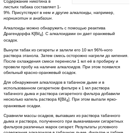
Содержание никотина в
листьях табака составляет 1-
9%. Присутствуют в нем и другие алкалоиды, например,
норникотин
и
анабазин
.
Алкалоиды можно обнаружить с помощью реактива
Драгендорфа К[ВiI
]. С алкалоидами он дает оранжевый
4
осадок.
Вынули табак из сигареты и залили его 10 мл 96%-ного
раствора этанола. Затем смесь осторожно нагрели до кипения.
После охлаждения смеси перенесли 1 мл её в пробирку и
провели пробу на наличие алкалоидов. При этом появился
обильный красно-оранжевый осадок.
Для обнаружения алкалоидов в табачном дыме и в
использованном сигаретном фильтре к 1 мл раствора
табачного дыма и раствора сигаретного фильтра добавили
несколько капель раствора К[ВiI
]. При этом выпали ярко-
4
оранжевые осадки.
Сравнили массы осадков, выпавших из раствора табачного
дыма и раствора, полученного при вымачивании сигаретных
фильтров различных марок сигарет. Результаты условного
содержания алкалоидов в табачном дыме, фильтре и табаке