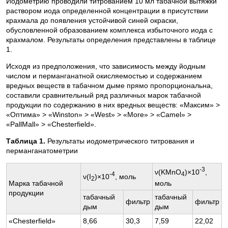
Иодометрию проводили титрованием 10 мл табачной вытяжки
раствором иода определенной концентрации в присутствии
крахмала до появления устойчивой синей окраски,
обусловленной образованием комплекса избыточного иода с
крахмалом. Результаты определения представлены в таблице
1.
Исходя из предположения, что зависимость между йодным
числом и перманганатной окисляемостью и содержанием
вредных веществ в табачном дыме прямо пропорциональна,
составили сравнительный ряд различных марок табачной
продукции по содержанию в них вредных веществ: «Максим» >
«Оптима» > «Winston» > «West» > «More» > «Сamel» >
«PallMall» > «Chesterfield».
Таблица 1.
Результаты иодометрического титрования и
перманганатометрии
-3
ν(KMnO
)×10
,
-4
4
ν(I
)×10
, моль
2
моль
Марка табачной
продукции
табачный
табачный
фильтр
фильтр
дым
дым
«Chesterfield»
8,66
30,3
7,59
22,02