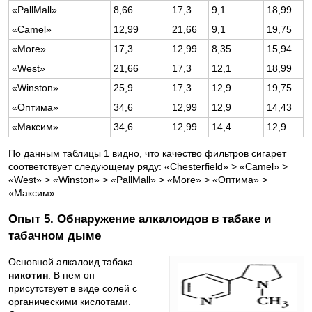
«PallMall»
8,66
17,3
9,1
18,99
«Сamel»
12,99
21,66
9,1
19,75
«More»
17,3
12,99
8,35
15,94
«West»
21,66
17,3
12,1
18,99
«Winston»
25,9
17,3
12,9
19,75
«Оптима»
34,6
12,99
12,9
14,43
«Максим»
34,6
12,99
14,4
12,9
По данным таблицы 1 видно, что качество фильтров сигарет
соответствует следующему ряду: «Chesterfield» > «Сamel» >
«West» > «Winston» > «PallMall» > «More» > «Оптима» >
«Максим»
Опыт 5. Обнаружение алкалоидов в табаке и
табачном дыме
Основной алкалоид табака —
никотин
. В нем он
присутствует в виде солей с
органическими кислотами.