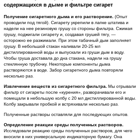
содержащихся в дыме и фильтре сигарет
Получение сигаретного дыма и его растворение.
(Опыт
проводили под тягой). Сигарету укрепили в лапке штатива и
надели на нее резиновую грушу со стороны фильтра. Сжимая
грушу, поджигали сигарету и, создавая грушей тягу, —
осторожно ее разжимали. При этом табачный дым заполняет
грушу. В небольшой стакан наливали 20-25 мл
дистиллированной воды и выпускали из груши дым в воду.
Чтобы груша доставала до дна стакана, надели на грушу
стеклянную трубочку. Некоторые компоненты дыма
растворяются в воде. Забор сигаретного дыма повторяли
несколько раз.
Извлечение веществ из сигаретного фильтра.
Мы отрывали
фильтр от сигареты после «курения», разворачивали его и
помещали в небольшую колбу с 20 мл дистиллированной воды.
Колбу закрывали пробкой и встряхивали несколько раз.
Полученные растворы оставляли для последующих опытов.
Определение реакции среды полученных растворов.
Исследовали реакцию среды полученных растворов, для чего
вносили в них универсальную индикаторную бумагу. Она