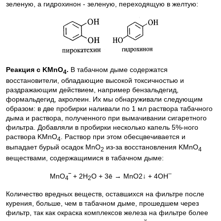
зеленую, а гидрохинон - зеленую, переходящую в желтую:
Реакция с KMnO
.
В табачном дыме содержатся
4
восстановители, обладающие высокой токсичностью и
раздражающим действием, например бензальдегид,
формальдегид, акролеин. Их мы обнаруживали следующим
образом: в две пробирки наливали по 1 мл раствора табачного
дыма и раствора, полученного при вымачивании сигаретного
фильтра. Добавляли в пробирки несколько капель 5%-ного
раствора KMnO
. Раствор при этом обесцвечивается и
4
выпадает бурый осадок MnO
из-за восстановления KMnO
2
4
веществами, содержащимися в табачном дыме:
–
MnO
‾ + 2H
O + 3ē → MnO2↓ + 4OH
4
2
Количество вредных веществ, оставшихся на фильтре после
курения, больше, чем в табачном дыме, прошедшем через
фильтр, так как окраска комплексов железа на фильтре более