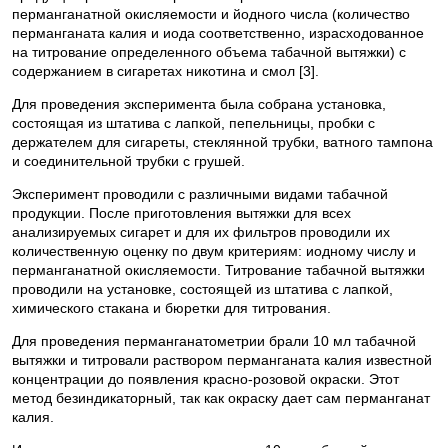
перманганатной окисляемости и йодного числа (количество
перманганата калия и иода соответственно, израсходованное
на титрование определенного объема табачной вытяжки) с
содержанием в сигаретах никотина и смол [3].
Для проведения эксперимента была собрана установка,
состоящая из штатива с лапкой, пепельницы, пробки с
держателем для сигареты, стеклянной трубки, ватного тампона
и соединительной трубки с грушей.
Эксперимент проводили с различными видами табачной
продукции. После приготовления вытяжки для всех
анализируемых сигарет и для их фильтров проводили их
количественную оценку по двум критериям: иодному числу и
перманганатной окисляемости. Титрование табачной вытяжки
проводили на установке, состоящей из штатива с лапкой,
химического стакана и бюретки для титрования.
Для проведения перманганатометрии брали 10 мл табачной
вытяжки и титровали раствором перманганата калия известной
концентрации до появления красно-розовой окраски. Этот
метод безиндикаторный, так как окраску дает сам перманганат
калия.