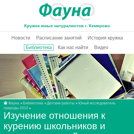
Кружок юных натуралистов г. Кемерово
Новости
Расписание занятий
История кружка
Библиотека
Как нас найти
Видео
Фауна
Библиотека
Детские работы
Юный исследователь
природы 2010
Изучение отношения к
курению школьников и