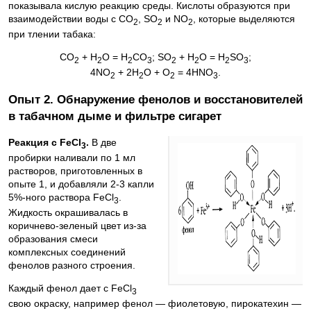
показывала кислую реакцию среды. Кислоты образуются при
взаимодействии воды с СО
, SО
и NО
, которые выделяются
2
2
2
при тлении табака:
CO
+ H
O = H
CO
;
SO
+ H
O = H
SO
;
2
2
2
3
2
2
2
3
4NO
+ 2H
O + O
= 4HNO
.
2
2
2
3
Опыт 2. Обнаружение фенолов и восстановителей
в табачном дыме и фильтре сигарет
Реакция с FeCl
.
В две
3
пробирки наливали по 1 мл
растворов, приготовленных в
опыте 1, и добавляли 2-3 капли
5%-ного раствора FeCl
.
3
Жидкость окрашивалась в
коричнево-зеленый цвет из-за
образования смеси
комплексных соединений
фенолов разного строения.
Каждый фенол дает с FeCl
3
свою окраску, например фенол — фиолетовую, пирокатехин —