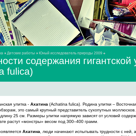
ка
Детские работы
Юный исследователь природы 2009
ости содержания гигантской 
a fulica)
нская улитка -
Ахатина
(Achatina fulica). Родина улитки – Восточн
бзорам, это самый крупный представитель сухопутных моллюсков.
 длину 25 см. Размеры улитки напрямую зависят от условий содер
ате растут «монстры» весом под 300–400 грамм.
 появляется
Ахатина
, люди начинают испытывать трудности с ней, а