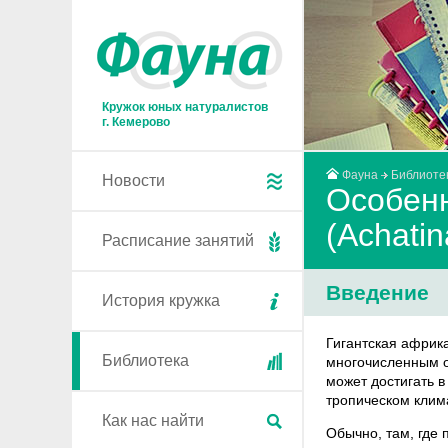
Кружок юных натуралистов
г. Кемерово
Фауна
Библиоте
Новости
Особенн
(Achatin
Расписание занятий
Введение
История кружка
Гигантская африка
Библиотека
многочисленным о
может достигать в
тропическом клим
Как нас найти
Обычно, там, где