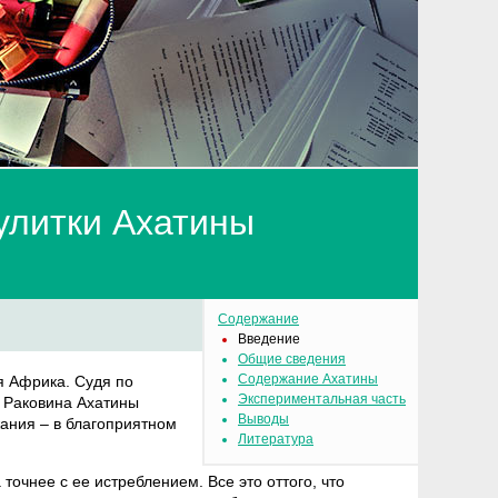
улитки Ахатины
Содержание
Введение
Общие сведения
Содержание Ахатины
ая Африка. Судя по
Экспериментальная часть
 Раковина Ахатины
Выводы
жания – в благоприятном
Литература
 точнее с ее истреблением. Все это оттого, что