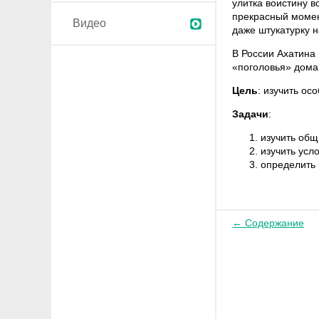
улитка воистину 
прекрасный момент
Видео
даже штукатурку н
В России Ахатина 
«поголовья» дома
Цель
: изучить ос
Задачи
:
изучить общ
изучить усл
определить 
← Содержание