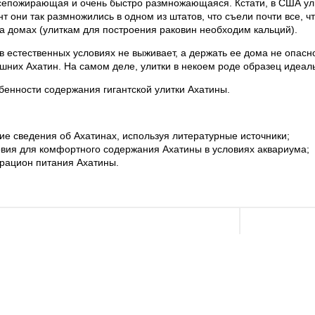
всепожирающая и очень быстро размножающаяся. Кстати, в США улит
 они так размножились в одном из штатов, что съели почти все, чт
а домах (улиткам для построения раковин необходим кальций).
в естественных условиях не выживает, а держать ее дома не опасн
шних Ахатин. На самом деле, улитки в некоем роде образец идеал
обенности содержания гигантской улитки Ахатины.
ие сведения об Ахатинах, используя литературные источники;
овия для комфортного содержания Ахатины в условиях аквариума;
рацион питания Ахатины.