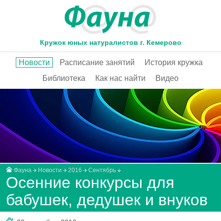
Кружок юных натуралистов г. Кемерово
Новости
Расписание занятий
История кружка
Библиотека
Как нас найти
Видео
Фауна
Новости
2016
Сентябрь
Осенние конкурсы для
бабушек, дедушек и внуков