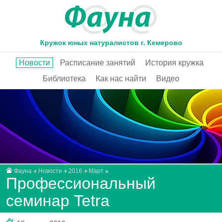
Кружок юных натуралистов г. Кемерово
Новости
Расписание занятий
История кружка
Библиотека
Как нас найти
Видео
Фауна
Новости
2016
Март
Профессиональный
семинар Tetra