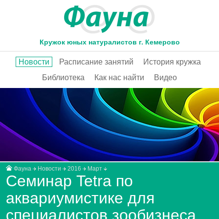
Кружок юных натуралистов г. Кемерово
Новости
Расписание занятий
История кружка
Библиотека
Как нас найти
Видео
Фауна
Новости
2016
Март
Семинар Tetra по
аквариумистике для
специалистов зообизнеса