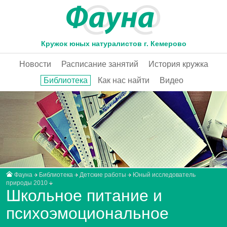
Кружок юных натуралистов г. Кемерово
Новости
Расписание занятий
История кружка
Библиотека
Как нас найти
Видео
Фауна
Библиотека
Детские работы
Юный исследователь
природы 2010
Школьное питание и
психоэмоциональное