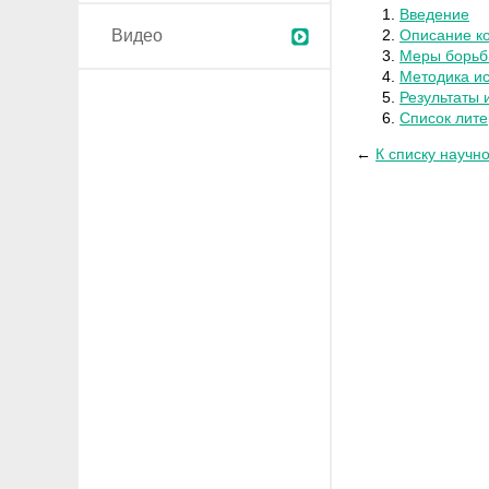
Введение
Видео
Описание ко
Меры борьб
Методика и
Результаты 
Список лит
←
К списку научн