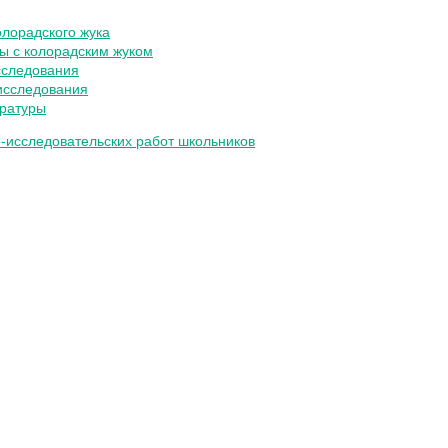
лорадского жука
ы с колорадским жуком
сследования
исследования
ературы
о-исследовательских работ школьников