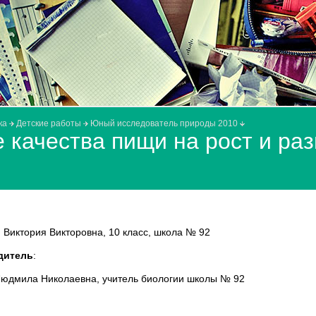
ка
Детские работы
Юный исследователь природы 2010
 качества пищи на рост и раз
 Виктория Викторовна, 10 класс, школа № 92
дитель
:
Людмила Николаевна, учитель биологии школы № 92