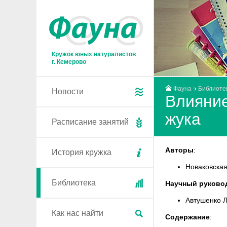
Кружок юных натуралистов
г. Кемерово
Фауна
Библиоте
Новости
Влияние
жука
Расписание занятий
Авторы
:
История кружка
Новаковская
Библиотека
Научный руково
Автушенко 
Как нас найти
Содержание
: