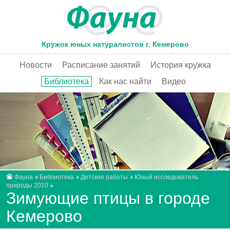
Кружок юных натуралистов г. Кемерово
Новости
Расписание занятий
История кружка
Библиотека
Как нас найти
Видео
Фауна
Библиотека
Детские работы
Юный исследователь
природы 2010
Зимующие птицы в городе
Кемерово