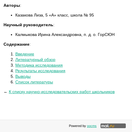
Авторы
:
Казакова Лиза, 5 «А» класс, школа № 95
Научный руководитель
:
Калмыкова Ирина Александровна, п. д. о. ГорСЮН
Содержание
:
Введение
Литературный обзор
Методика исследования
Результаты исследования
Выводы
Список литературы
←
К списку научно-исследовательских работ школьников
Powered by
oocms