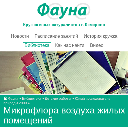
Кружок юных натуралистов г. Кемерово
Новости
Расписание занятий
История кружка
Библиотека
Как нас найти
Видео
Фауна
Библиотека
Детские работы
Юный исследователь
природы 2009
Микрофлора воздуха жилых
помещений