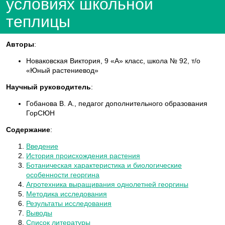
условиях школьной
теплицы
Авторы
:
Новаковская Виктория, 9 «А» класс, школа № 92, т/о
«Юный растениевод»
Научный руководитель
:
Гобанова В. А., педагог дополнительного образования
ГорСЮН
Содержание
:
Введение
История происхождения растения
Ботаническая характеристика и биологические
особенности георгина
Агротехника выращивания однолетней георгины
Методика исследования
Результаты исследования
Выводы
Список литературы