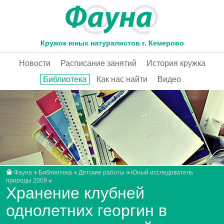
Кружок юных натуралистов г. Кемерово
Новости
Расписание занятий
История кружка
Библиотека
Как нас найти
Видео
Фауна
Библиотека
Детские работы
Юный исследователь
природы 2009
Хранение клубней
однолетних георгин в