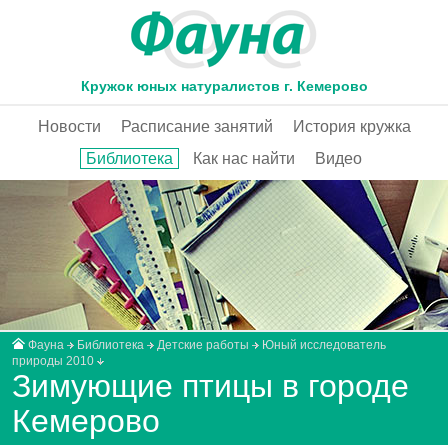
Кружок юных натуралистов г. Кемерово
Новости
Расписание занятий
История кружка
Библиотека
Как нас найти
Видео
Фауна
Библиотека
Детские работы
Юный исследователь
природы 2010
Зимующие птицы в городе
Кемерово