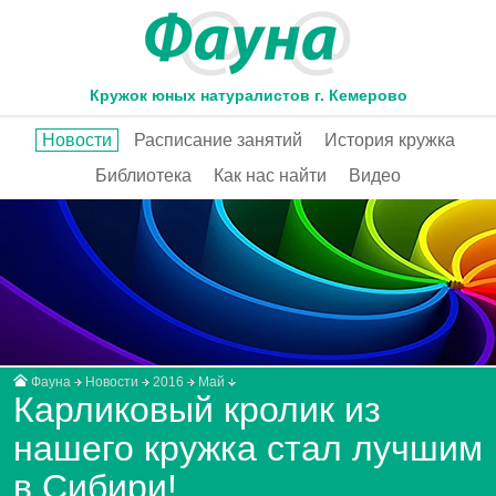
Кружок юных натуралистов г. Кемерово
Новости
Расписание занятий
История кружка
Библиотека
Как нас найти
Видео
Фауна
Новости
2016
Май
Карликовый кролик из
нашего кружка стал лучшим
в Сибири!