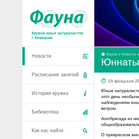
Кружок юных натуралистов
г. Кемерово
Фауна
Новости
Новости
Юннаты 
Расписание занятий
19 февраля 20
Юные натуралисты
История кружка
этот день необыч
наблюдениям юных
ветром.
Библиотека
Агитбригада из ч
общеобразователь
Как нас найти
О прекрасном кня