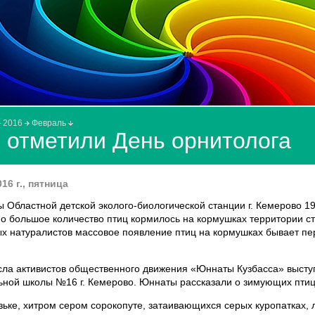
2016
Февраль
отметили День орнитолога
16 г., пятница
 Областной детской эколого-биологической станции г. Кемерово 19
но большое количество птиц кормилось на кормушках территории с
 натуралистов массовое появление птиц на кормушках бывает пе
исла активистов общественного движения «Юннаты Кузбасса» выст
ной школы №16 г. Кемерово. Юннаты рассказали о зимующих птица
зьке, хитром сером сорокопуте, затаивающихся серых куропатках,