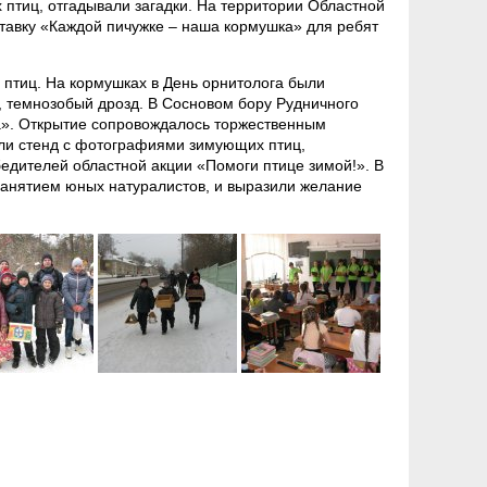
 птиц, отгадывали загадки. На территории Областной
ставку «Каждой пичужке – наша кормушка» для ребят
птиц. На кормушках в День орнитолога были
, темнозобый дрозд. В Сосновом бору Рудничного
са». Открытие сопровождалось торжественным
ли стенд с фотографиями зимующих птиц,
бедителей областной акции «Помоги птице зимой!». В
занятием юных натуралистов, и выразили желание