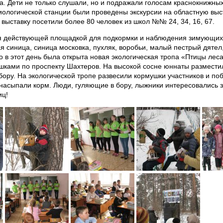
а. Дети не только слушали, но и подражали голосам краснокнижных
биологической станции были проведены экскурсии на областную вы
выставку посетили более 80 человек из школ №№ 24, 34, 16, 67.
я действующей площадкой для подкормки и наблюдения зимующих 
я синица, синица московка, пухляк, воробьи, малый пестрый дятел
во в этот день была открыта новая экологическая тропа «Птицы ле
шками по проспекту Шахтеров. На высокой сосне юннаты размести
ору. На экологической тропе развесили кормушки участников и по
насыпали корм. Люди, гуляющие в бору, лыжники интересовались 
иц!