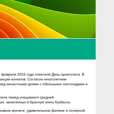
 февраля 2016 года отметили День орнитолога. В
танции юннатов. Согласно многолетним
ред ненастными днями с обильными снегопадами и
упила перед учащимися средней
х, занесенных в Красную книгу Кузбасса.
 ловком кречете, удивительном филине и полярной