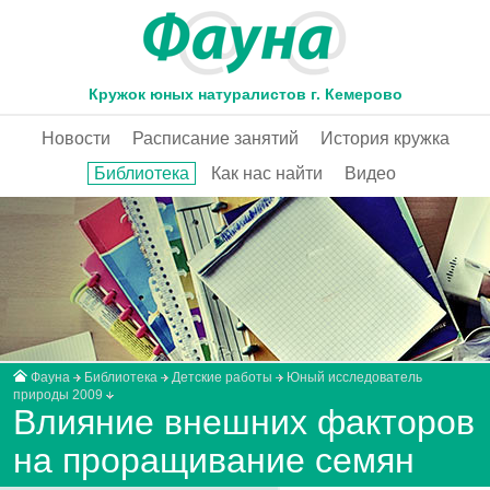
Кружок юных натуралистов г. Кемерово
Новости
Расписание занятий
История кружка
Библиотека
Как нас найти
Видео
Фауна
Библиотека
Детские работы
Юный исследователь
природы 2009
Влияние внешних факторов
на проращивание семян