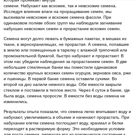
которая проникает внутрь
семени. Набухают как всхожие, так и невсхожие семена.
Исследуя влияние влаги на проращивание семян, мы
высеивали невсхожие и всхожие семена фасоли. При
одинаковом поливе обоих групп мы наблюдали загнивание
набухших невсхожих семян и прорастание всхожих семян.
Семена могут долго лежать в бумажных пакетах, в мешках из
ткани, в зернохранилищах, не прорастая. А семена, попавшие
в землю или помещенные в тарелку с влажной тряпочкой или
промокательной бумагой, быстро набухают и прорастают. В
этом нас убедили наблюдения за прорастанием семян. В две
небольшие стеклянные банки мы поместили одинаковое
количество крупных всхожих семян огурцов, зерновок овса, ржи
и пшеницы. В первой банке семена оставили сухими. Во
второй на дно налили немного воды. Обе емкости закрыли
стеклом и поставили в теплое место. Через 4 суток в банке, где
была вода, семена проросли. В емкости без воды семена не
изменились.
Результаты опыта показали, что семена легко впитывают воду и
набухают, увеличиваясь в объеме и начинают прорастать. При
набухании клетки семена поглощают воду, крахмал и белки
переходят в растворимую форму. Это необходимое условие
для роста семени, перехода его из покоящегося состояния к