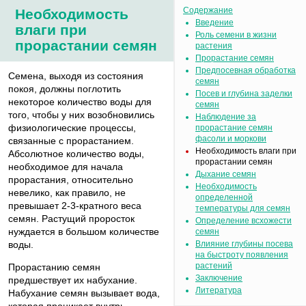
Содержание
Необходимость
Введение
влаги при
Роль семени в жизни
прорастании семян
растения
Прорастание семян
Предпосевная обработка
Семена, выходя из состояния
семян
покоя, должны поглотить
Посев и глубина заделки
некоторое количество воды для
семян
того, чтобы у них возобновились
Наблюдение за
физиологические процессы,
прорастание семян
фасоли и моркови
связанные с прорастанием.
Необходимость влаги при
Абсолютное количество воды,
прорастании семян
необходимое для начала
Дыхание семян
прорастания, относительно
Необходимость
невелико, как правило, не
определенной
превышает 2-3-кратного веса
температуры для семян
семян. Растущий проросток
Определение всхожести
нуждается в большом количестве
семян
воды.
Влияние глубины посева
на быстроту появления
растений
Прорастанию семян
Заключение
предшествует их набухание.
Литература
Набухание семян вызывает вода,