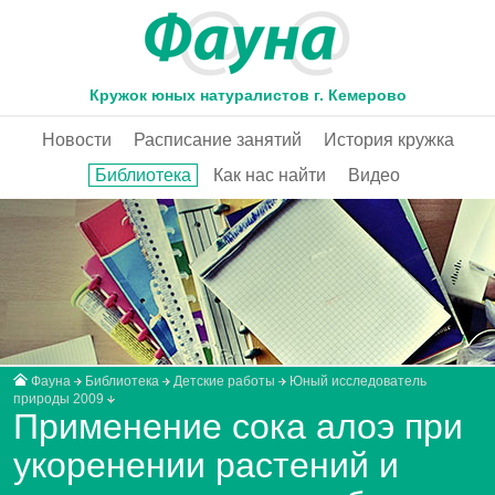
Кружок юных натуралистов г. Кемерово
Новости
Расписание занятий
История кружка
Библиотека
Как нас найти
Видео
Фауна
Библиотека
Детские работы
Юный исследователь
природы 2009
Применение сока алоэ при
укоренении растений и