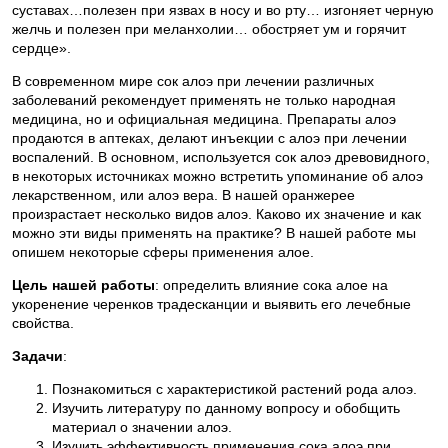
суставах…полезен при язвах в носу и во рту… изгоняет черную
желчь и полезен при меланхолии… обостряет ум и горячит
сердце».
В современном мире сок алоэ при лечении различных
заболеваний рекомендует применять не только народная
медицина, но и официальная медицина. Препараты алоэ
продаются в аптеках, делают инъекции с алоэ при лечении
воспалений. В основном, используется сок алоэ древовидного,
в некоторых источниках можно встретить упоминание об алоэ
лекарственном, или алоэ вера. В нашей оранжерее
произрастает несколько видов алоэ. Каково их значение и как
можно эти виды применять на практике? В нашей работе мы
опишем некоторые сферы применения алое.
Цель нашей работы
: определить влияние сока алое на
укоренение черенков традесканции и выявить его лечебные
свойства.
Задачи
:
Познакомиться с характеристикой растений рода алоэ.
Изучить литературу по данному вопросу и обобщить
материал о значении алоэ.
Изучить эффективность применения сока алоэ при