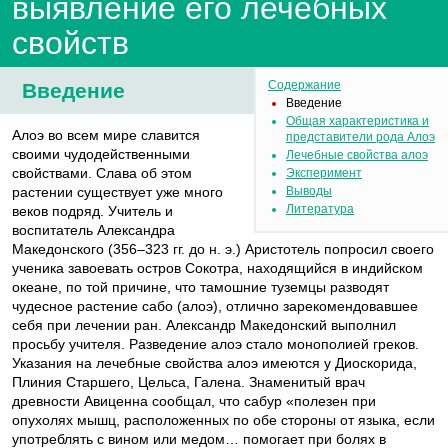
выявление его лечебных
свойств
Содержание
Введение
Введение
Общая характеристика и
Алоэ во всем мире славится
представители рода Алоэ
своими чудодейственными
Лечебные свойства алоэ
свойствами. Слава об этом
Эксперимент
растении существует уже много
Выводы
Литература
веков подряд. Учитель и
воспитатель Александра
Македонского (356–323 гг. до н. э.) Аристотель попросил своего
ученика завоевать остров Сокотра, находящийся в индийском
океане, по той причине, что тамошние туземцы разводят
чудесное растение сабо (алоэ), отлично зарекомендовавшее
себя при лечении ран. Александр Македонский выполнил
просьбу учителя. Разведение алоэ стало монополией греков.
Указания на лечебные свойства алоэ имеются у Диоскорида,
Плиния Старшего, Цельса, Галена. Знаменитый врач
древности Авиценна сообщал, что сабур «полезен при
опухолях мышц, расположенных по обе стороны от языка, если
употреблять с вином или медом… помогает при болях в