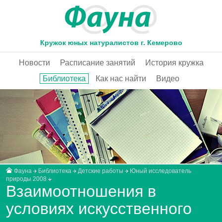
Кружок юных натуралистов г. Кемерово
Новости
Расписание занятий
История кружка
Библиотека
Как нас найти
Видео
Фауна
Библиотека
Детские работы
Юный исследователь
природы 2008
Взаимоотношения в
условиях искусственного