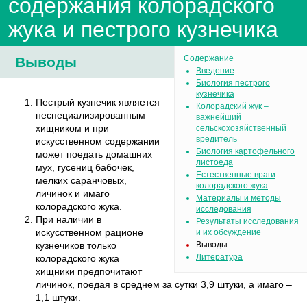
содержания колорадского
жука и пестрого кузнечика
Содержание
Выводы
Введение
Биология пестрого
кузнечика
Пестрый кузнечик является
Колорадский жук –
неспециализированным
важнейший
хищником и при
сельскохозяйственный
вредитель
искусственном содержании
Биология картофельного
может поедать домашних
листоеда
мух, гусениц бабочек,
Естественные враги
мелких саранчовых,
колорадского жука
личинок и имаго
Материалы и методы
колорадского жука.
исследования
При наличии в
Результаты исследования
искусственном рационе
и их обсуждение
кузнечиков только
Выводы
Литература
колорадского жука
хищники предпочитают
личинок, поедая в среднем за сутки 3,9 штуки, а имаго –
1,1 штуки.