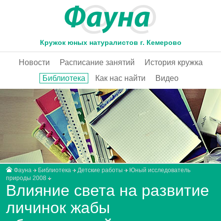
Кружок юных натуралистов г. Кемерово
Новости
Расписание занятий
История кружка
Библиотека
Как нас найти
Видео
Фауна
Библиотека
Детские работы
Юный исследователь
природы 2008
Влияние света на развитие
личинок жабы