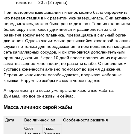
темноте — 20 л (2 группа)
При повторном взвешивании личинок можно было определить,
что первая стадия в их развитии уже завершилась. Они активно
передвигались, можно было разглядеть рот. Тело их становится
более округлым, хвост удлиняется и расширяется за счёт
развития вокруг него плавника, превращаясь в сильный орган
движения. Однако значительно развившийся хвостовой плавник
служит не только для передвижения, в нём появляется мощная
сеть капиллярных сосудов, и он становится дополнительным
органом дыхания. Через 10 дней после появления из икринок
заметны задние конечности, но развиты слабо. С появлением
суставов конечности активно помогают во время движения.
Передние конечности освобождаются, прорывая жаберные
крышки. Наружные жабры исчезли через неделю.
А через месяц на весах уже прыгали хвостатые жабята.
Думаем, что все они живы и сейчас.
Масса личинок серой жабы
Дата
Вес личинок, мг
Особенности развития
Свет
Тьма