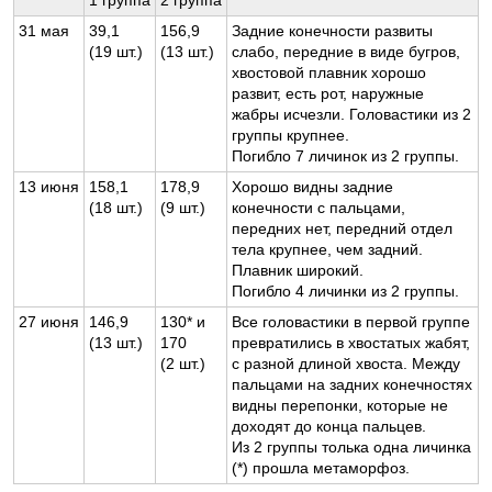
1 группа
2 группа
31 мая
39,1
156,9
Задние конечности развиты
(19 шт.)
(13 шт.)
слабо, передние в виде бугров,
хвостовой плавник хорошо
развит, есть рот, наружные
жабры исчезли. Головастики из 2
группы крупнее.
Погибло 7 личинок из 2 группы.
13 июня
158,1
178,9
Хорошо видны задние
(18 шт.)
(9 шт.)
конечности с пальцами,
передних нет, передний отдел
тела крупнее, чем задний.
Плавник широкий.
Погибло 4 личинки из 2 группы.
27 июня
146,9
130* и
Все головастики в первой группе
(13 шт.)
170
превратились в хвостатых жабят,
(2 шт.)
с разной длиной хвоста. Между
пальцами на задних конечностях
видны перепонки, которые не
доходят до конца пальцев.
Из 2 группы толька одна личинка
(*) прошла метаморфоз.