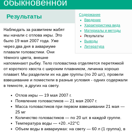
обыкновенной
Содержание
Результаты
Введение
Характеристика вида
Наблюдать за развитием жабят
Материалы и методы
мы начали с отлова икры. Это
Результаты
было 19 мая 2007 года. Уже
Выводы
через два дня в аквариуме
Литература
плавали головастики. Они
тёмного цвета, внешне
напоминают рыбку. Тело головастика отделяется перетяжкой
от короткого хвоста с широким плавником, личинка хорошо
плавает. Мы разделили их на две группы (по 20 шт.), провели
взвешивание и поместили в разные условия - одних содержали
в темноте, а других на свету.
Отлов икры — 19 мая 2007 г.
Появление головастиков — 21 мая 2007 г.
Масса головастиков при первом взвешивании 21 мая —
25 мг
Количество головастиков — по 20 шт. в каждой группе.
Температура воды — +20..+22°С
Объем воды в аквариумах: на свету — 60 л (1 группа), в